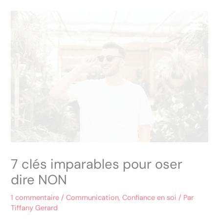
Aller
Main
au
Menu
contenu
7 clés imparables pour oser
dire NON
1 commentaire
/
Communication
,
Confiance en soi
/ Par
Tiffany Gerard