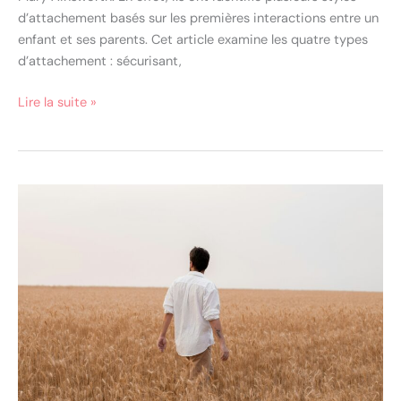
d’attachement basés sur les premières interactions entre un
enfant et ses parents. Cet article examine les quatre types
d’attachement : sécurisant,
Lire la suite »
Comment
relativiser
?
6
conseils
pour
prendre
de
la
distance