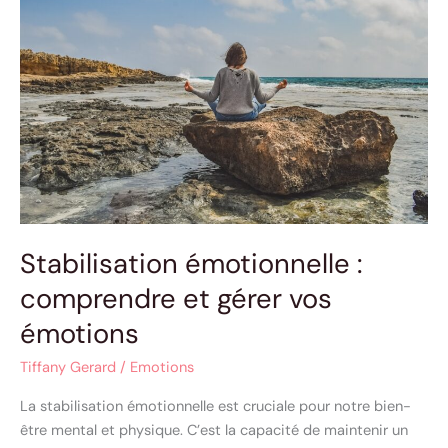
:
comprendre
et
gérer
vos
émotions
Stabilisation émotionnelle :
comprendre et gérer vos
émotions
Tiffany Gerard
/
Emotions
La stabilisation émotionnelle est cruciale pour notre bien-
être mental et physique. C’est la capacité de maintenir un