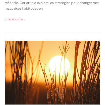
réfléchie. Cet article explore les stratégies pour changer mes
mauvaises habitudes en
Lire la suite »
6
Bienfaits
du
soleil
sur
le
moral