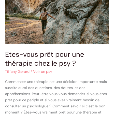
une
thérapie
chez
le
psy
?
Etes-vous prêt pour une
thérapie chez le psy ?
Tiffany Gerard
/
Voir un psy
Commencer une thérapie est une décision importante mais
suscite aussi des questions, des doutes, et des
appréhensions. Peut-être vous vous demandez si vous êtes
prêt pour ce périple et si vous avez vraiment besoin de
consulter un psychologue ? Comment savoir si c’est le bon
moment ? Êtes-vous vraiment prêt pour une thérapie et