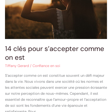
on
est
14 clés pour s’accepter comme
on est
Tiffany Gerard
/
Confiance en soi
S’accepter comme on est constitue souvent un défi majeur
dans la vie. Nous vivons dans une société où les normes et
les attentes sociales peuvent exercer une pression écrasante
sur notre perception de nous-mêmes. Cependant, il est
essentiel de reconnaître que l’amour-propre et l’acceptation
de soi sont les fondements d’une vie épanouie et
satisfaisante. Pour