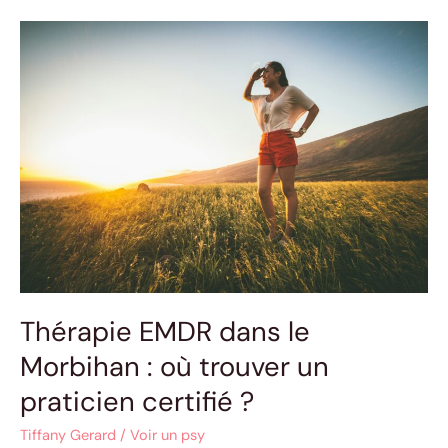
Thérapie
EMDR
dans
le
Morbihan
:
où
trouver
un
praticien
certifié
?
Thérapie EMDR dans le
Morbihan : où trouver un
praticien certifié ?
Tiffany Gerard
/
Voir un psy