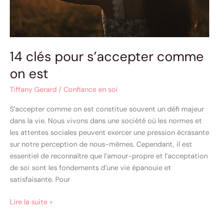
14 clés pour s’accepter comme
on est
Tiffany Gerard
/
Confiance en soi
S’accepter comme on est constitue souvent un défi majeur
dans la vie. Nous vivons dans une société où les normes et
les attentes sociales peuvent exercer une pression écrasante
sur notre perception de nous-mêmes. Cependant, il est
essentiel de reconnaître que l’amour-propre et l’acceptation
de soi sont les fondements d’une vie épanouie et
satisfaisante. Pour
Lire la suite »