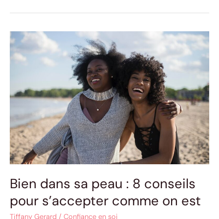
Bien
dans
sa
peau
:
8
conseils
pour
s’accepter
comme
on
est
Bien dans sa peau : 8 conseils
pour s’accepter comme on est
Tiffany Gerard
/
Confiance en soi