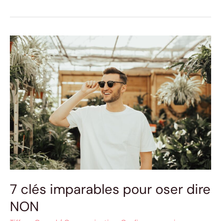
7
clés
imparables
pour
oser
dire
NON
7 clés imparables pour oser dire
NON