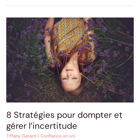
8
Stratégies
pour
dompter
et
gérer
l’incertitude
8 Stratégies pour dompter et
gérer l’incertitude
Tiffany Gerard
/
Confiance en soi