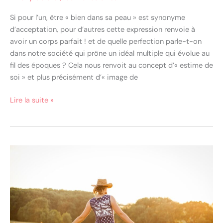
Si pour l’un, être « bien dans sa peau » est synonyme
d’acceptation, pour d’autres cette expression renvoie à
avoir un corps parfait ! et de quelle perfection parle-t-on
dans notre société qui prône un idéal multiple qui évolue au
fil des époques ? Cela nous renvoit au concept d’« estime de
soi » et plus précisément d’« image de
Lire la suite »
6
erreurs
qui
altèrent
l’estime
de
soi