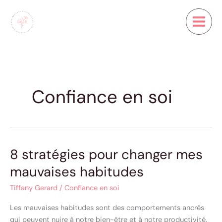
Aller
Main
au
Menu
contenu
Confiance en soi
8 stratégies pour changer mes
8
stratégies
mauvaises habitudes
pour
changer
Tiffany Gerard
/
Confiance en soi
mes
Les mauvaises habitudes sont des comportements ancrés
mauvaises
qui peuvent nuire à notre bien-être et à notre productivité.