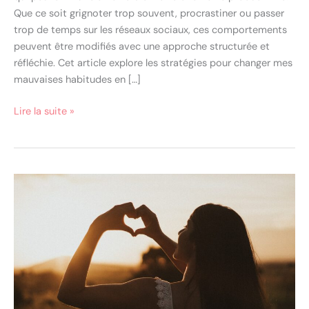
habitudes
Que ce soit grignoter trop souvent, procrastiner ou passer
trop de temps sur les réseaux sociaux, ces comportements
peuvent être modifiés avec une approche structurée et
réfléchie. Cet article explore les stratégies pour changer mes
mauvaises habitudes en […]
Lire la suite »
14
clés
pour
s’accepter
comme
on
est