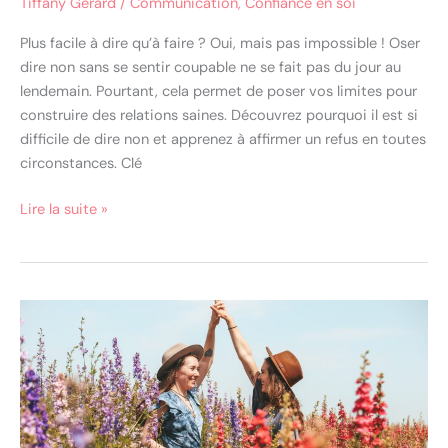
Tiffany Gerard
/
Communication
,
Confiance en soi
Plus facile à dire qu’à faire ? Oui, mais pas impossible ! Oser
dire non sans se sentir coupable ne se fait pas du jour au
lendemain. Pourtant, cela permet de poser vos limites pour
construire des relations saines. Découvrez pourquoi il est si
difficile de dire non et apprenez à affirmer un refus en toutes
circonstances. Clé
Lire la suite »
7
clés
pour
surmonter
l’échec
et