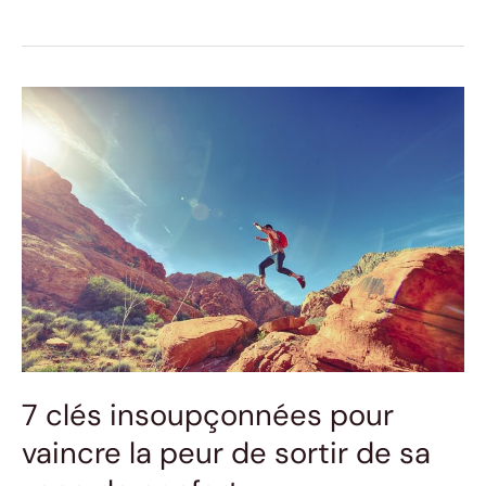
7
clés
insoupçonnées
pour
vaincre
la
peur
de
sortir
de
sa
zone
7 clés insoupçonnées pour
de
confort
vaincre la peur de sortir de sa